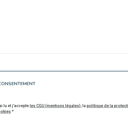
CONSENTEMENT
ai lu et j'accepte
les CGU (mentions légales)
, la
politique de la prote
ookies
*