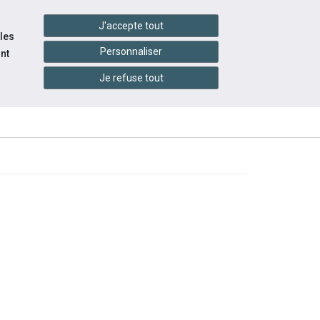
handshake
essibilité
Services en ligne
J'accepte tout
 les
Personnaliser
nt
Je refuse tout
INFOS
OURCES
ÉVÉNEMENTS
PRATIQUES