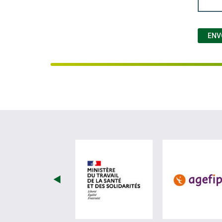
ENV
visiter les site de Minist