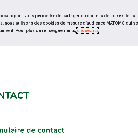
travel_explore
settings_accessibility
Sites du réseau
Acc
sociaux pour vous permettre de partager du contenu de notre site sur
eurs, nous utilisons des cookies de mesure d’audience MATOMO qui so
tement. Pour plus de renseignements,
cliquez ici
.
QUI SOMMES-
ACTUALITÉS
RESS
NOUS ?
NTACT
ulaire de contact