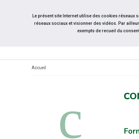
Accéder à notre page Facebook
Accéder à notre page Youtube
Accéder à notre page Twitter
Aller à la navigation
Le présent site Internet utilise des cookies réseaux 
Aller au contenu
réseaux sociaux et visionner des vidéos. Par aill
exempts de recueil du consen
Accueil
CO
Form