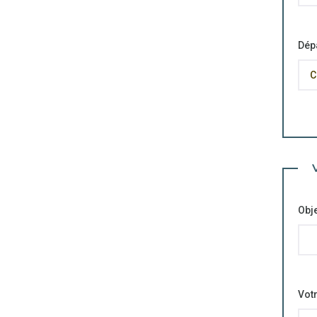
Dép
Obj
Vot