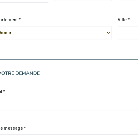
artement
*
Ville
*
VOTRE DEMANDE
et
*
re message
*