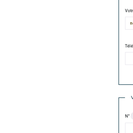
Votr
Tél
N°