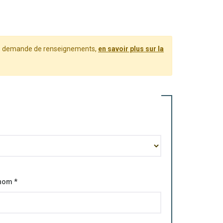
tre demande de renseignements,
en savoir plus sur la
énom
*