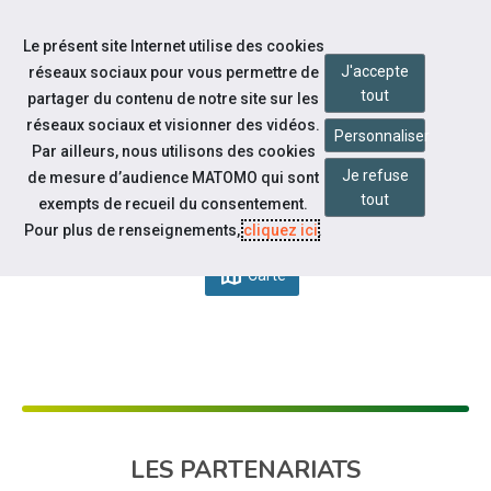
Accéder à notre page Facebook
Accéder à notre page Youtube
Accéder à notre page Twitter
Aller à la navigation
Le présent site Internet utilise des cookies
Aller au contenu
J'accepte
réseaux sociaux pour vous permettre de
tout
partager du contenu de notre site sur les
réseaux sociaux et visionner des vidéos.
Personnaliser
Par ailleurs, nous utilisons des cookies
ÉVÉNEMENTS
Je refuse
de mesure d’audience MATOMO qui sont
tout
exempts de recueil du consentement.
Utilisez la touche Tabulation pour entrer dans un filtre. À l'intérieur du
dns
table_rows
Pour plus de renseignements,
cliquez ici
.
DATES
Liste
Tableau
map
Carte
LES PARTENARIATS