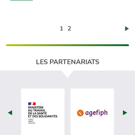
(actuelle)
1
2
LES PARTENARIATS
visiter les site de Ministère du travail (
visiter les si