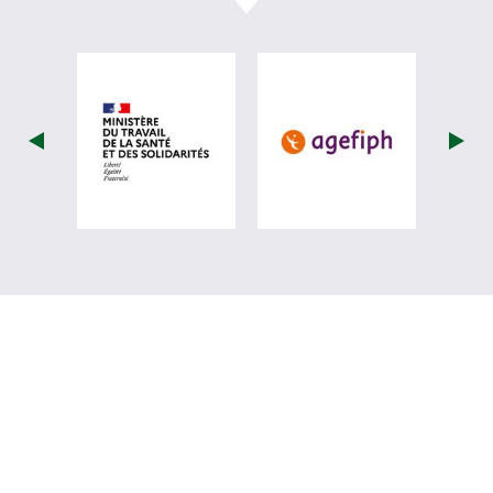
visiter les site de Ministère du travail (
visiter les si