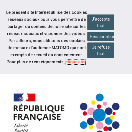
Accéder à notre page Facebook
Accéder à notre page Youtube
Accéder à notre page Twitter
Aller à la navigation
Le présent site Internet utilise des cookies
Aller au contenu
J'accepte
réseaux sociaux pour vous permettre de
tout
partager du contenu de notre site sur les
réseaux sociaux et visionner des vidéos.
Personnaliser
Par ailleurs, nous utilisons des cookies
Je refuse
de mesure d’audience MATOMO qui sont
Notre actualité
tout
exempts de recueil du consentement.
PÔLE EMPLOI DEVIENT FRANCE
Pour plus de renseignements,
cliquez ici
.
TRAVAIL