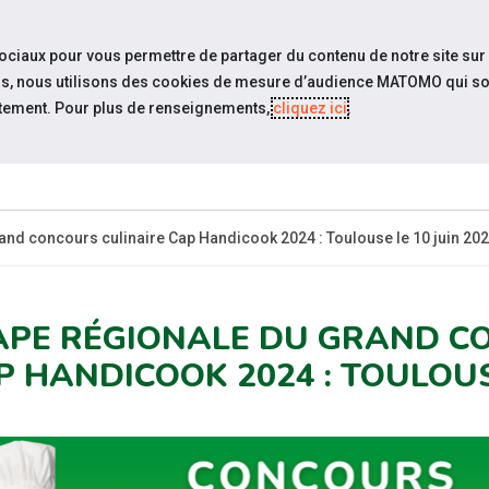
travel_explore
settings_accessibility
Sites du réseau
Acc
sociaux pour vous permettre de partager du contenu de notre site sur
eurs, nous utilisons des cookies de mesure d’audience MATOMO qui so
tement. Pour plus de renseignements,
cliquez ici
.
QUI SOMMES-
ACTUALITÉS
RESS
NOUS ?
and concours culinaire Cap Handicook 2024 : Toulouse le 10 juin 20
APE RÉGIONALE DU GRAND C
P HANDICOOK 2024 : TOULOUSE