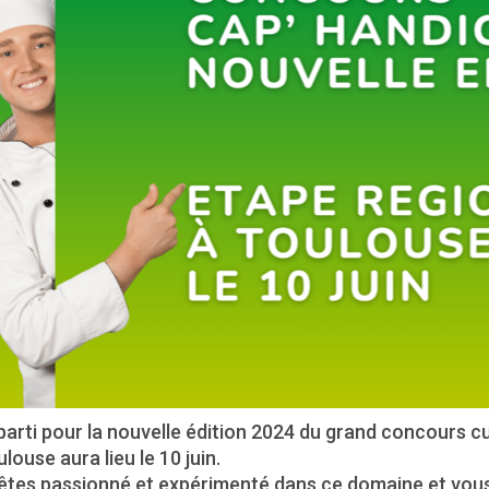
parti pour la nouvelle édition 2024 du grand concours c
louse aura lieu le 10 juin.
êtes passionné et expérimenté dans ce domaine et vou