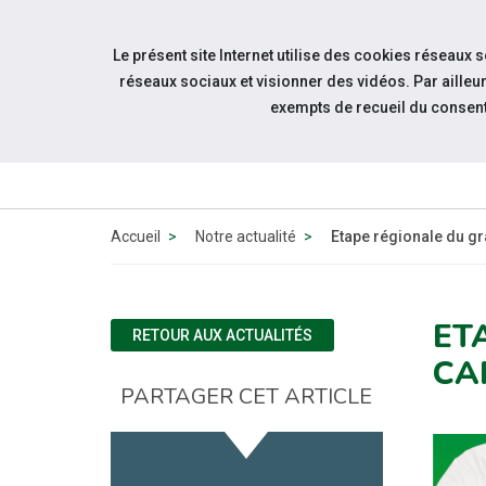
Accéder à notre page Facebook
Accéder à notre page Youtube
Accéder à notre page Twitter
Aller à la navigation
Le présent site Internet utilise des cookies réseaux 
Aller au contenu
réseaux sociaux et visionner des vidéos. Par aill
exempts de recueil du consen
Accueil
Notre actualité
Etape régionale du gr
ET
RETOUR AUX ACTUALITÉS
CA
PARTAGER CET ARTICLE