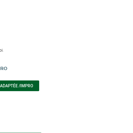
i.
PRO
(NOUVELLE FENÊTRE)
 ADAPTÉE /IMPRO