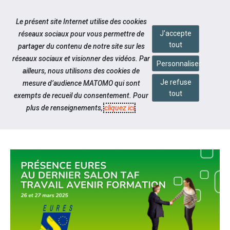
Accéder à notre page Facebook
Accéder à notre page Youtube
Accéder à notre page Twitter
Aller à la navigation
Le présent site Internet utilise des cookies
Aller au contenu
J'accepte
réseaux sociaux pour vous permettre de
tout
partager du contenu de notre site sur les
réseaux sociaux et visionner des vidéos. Par
Personnaliser
ailleurs, nous utilisons des cookies de
Je refuse
mesure d’audience MATOMO qui sont
Notre actualité
tout
exempts de recueil du consentement. Pour
CAP EMPLOI EURES PRÉSENT AU
plus de renseignements,
cliquez ici
.
SALON TAF 2025