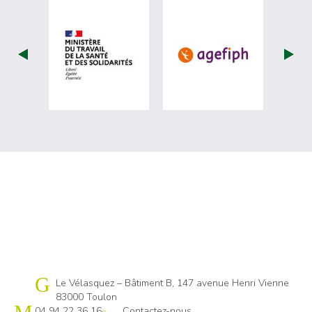
visiter les site de Ministère du travail (
visiter les si
Cap emploi 83
Le Vélasquez – Bâtiment B, 147 avenue Henri Vienne
83000 Toulon
04 94 22 36 16
Contactez-nous