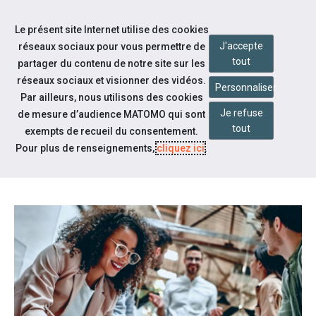
Accéder à notre page Facebook
Accéder à notre page Youtube
Accéder à notre page Twitter
Aller à la navigation
Le présent site Internet utilise des cookies
Aller au contenu
J'accepte
réseaux sociaux pour vous permettre de
tout
partager du contenu de notre site sur les
réseaux sociaux et visionner des vidéos.
Personnaliser
Par ailleurs, nous utilisons des cookies
Je refuse
de mesure d’audience MATOMO qui sont
Notre actualité
tout
exempts de recueil du consentement.
AGEFIPH ÉTUDE EMPLOI ET
Pour plus de renseignements,
cliquez ici
.
NUMÉRIQUE (JANVIER 2022)