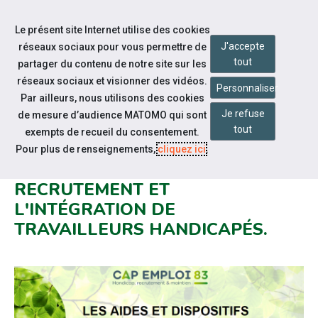
Accéder à notre page Facebook
Accéder à notre page Youtube
Accéder à notre page Twitter
Aller à la navigation
Le présent site Internet utilise des cookies
Aller au contenu
J'accepte
réseaux sociaux pour vous permettre de
tout
partager du contenu de notre site sur les
réseaux sociaux et visionner des vidéos.
Personnaliser
Par ailleurs, nous utilisons des cookies
Je refuse
de mesure d’audience MATOMO qui sont
Notre actualité
tout
exempts de recueil du consentement.
PANORAMA DES AIDES ET
Pour plus de renseignements,
cliquez ici
.
DISPOSITIFS POUR RÉUSSIR LE
RECRUTEMENT ET
L'INTÉGRATION DE
TRAVAILLEURS HANDICAPÉS.