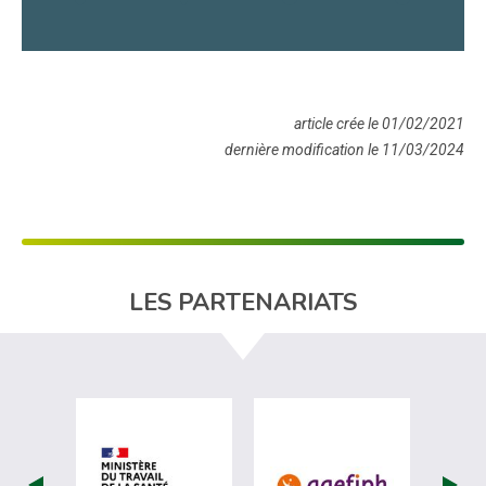
article crée le 01/02/2021
dernière modification le 11/03/2024
LES PARTENARIATS
visiter les site de Ministère du travail (
visiter les si